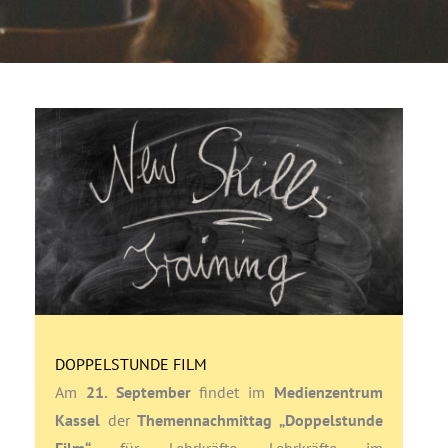
DOPPELSTUNDE FILM
Am
21. September
findet im
Medienzentrum
Kassel
der
Themennachmittag „Doppelstunde
Film“
für Lehrkräfte, Lehrkräfte im