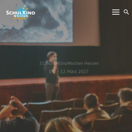
Zum
Su
Inhalt
springen
21. SchulKinoWochen Hessen
01. – 12. März 2027