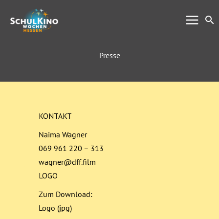
Zum
Su
Inhalt
springen
Presse
KONTAKT
Naima Wagner
069 961 220 – 313
wagner@dff.film
LOGO
Zum Download:
Logo (jpg)