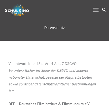
Zum
Su
Inhalt
springen
Datenschutz
Verantwortlicher i.S.d. Art. 4 Abs. 7 DSGVO
Verantwortlicher im Sinne der DSGVO und anderer
nationaler Datenschutzgesetze der Mitgliedsstaaten
sowie sonstiger datenschutzrechtlicher Bestimmungen
ist:
DFF – Deutsches Filminstitut & Filmmuseum e.V.