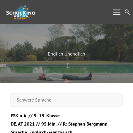
Zum
Su
Inhalt
springen
Endlich Unendlich
Schwere Sprache
FSK o.A. // 9.-13. Klasse
DE, AT 2021 // 95 Min. // R: Stephan Bergmann
Sprache: Englisch-Französisch