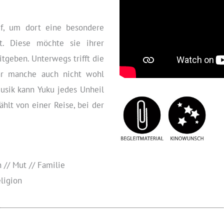
f, um dort eine besondere
t. Diese möchte sie ihrer
tgeben. Unterwegs trifft die
hr manche auch nicht wohl
usik kann Yuku jedes Unheil
hlt von einer Reise, bei der
 // Mut // Familie
ligion