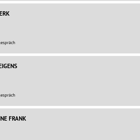
ERK
gespräch
EIGENS
gespräch
NNE FRANK