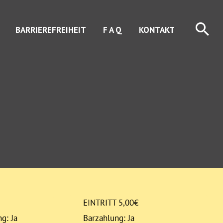
Suc
BARRIEREFREIHEIT
F A Q
KONTAKT
EINTRITT 5,00€
g: Ja
Barzahlung: Ja