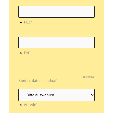
PLZ*
Ort*
*Pflichtfeld
Kontaktdaten Lehrkraft
Anrede*