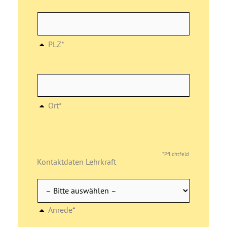
PLZ*
Ort*
*Pflichtfeld
Kontaktdaten Lehrkraft
Anrede*