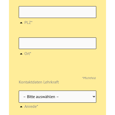
PLZ*
Ort*
*Pflichtfeld
Kontaktdaten Lehrkraft
Anrede*