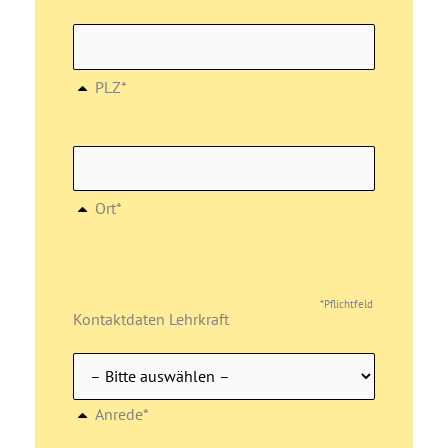
PLZ*
Ort*
*Pflichtfeld
Kontaktdaten Lehrkraft
Anrede*