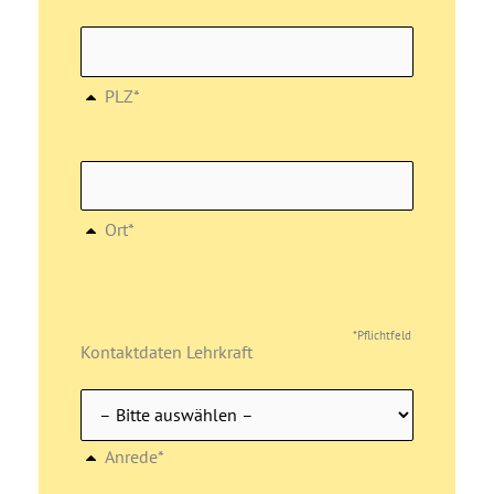
PLZ*
Ort*
*Pflichtfeld
Kontaktdaten Lehrkraft
Anrede*