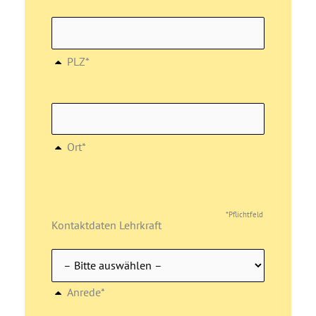
PLZ*
Ort*
*Pflichtfeld
Kontaktdaten Lehrkraft
Anrede*