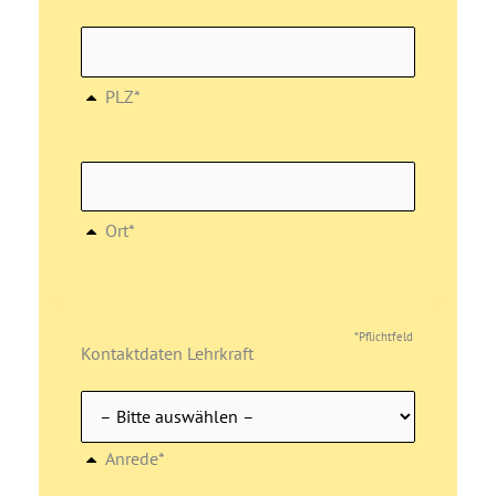
PLZ*
Ort*
*Pflichtfeld
Kontaktdaten Lehrkraft
Anrede*