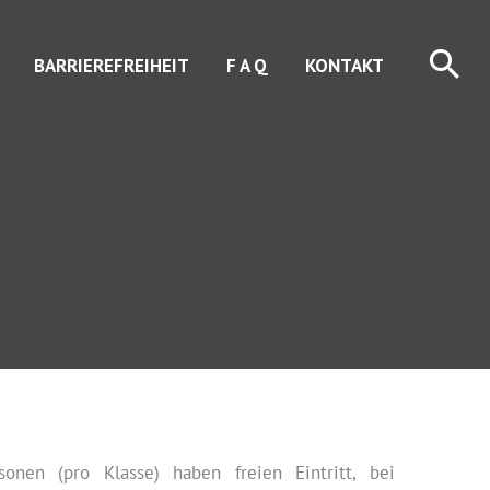
Suc
BARRIEREFREIHEIT
F A Q
KONTAKT
onen (pro Klasse) haben freien Eintritt, bei