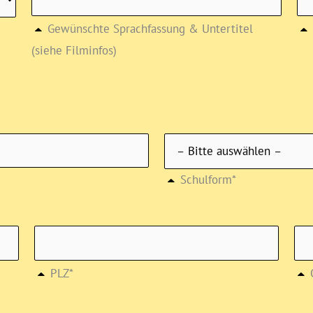
Gewünschte Sprachfassung & Untertitel
(siehe Filminfos)
Schulform*
PLZ*