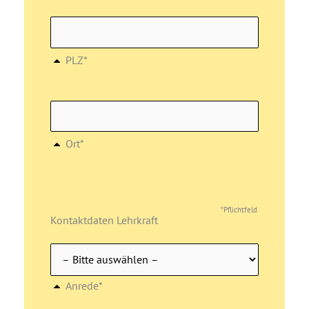
PLZ*
Ort*
*Pflichtfeld
Kontaktdaten Lehrkraft
Anrede*