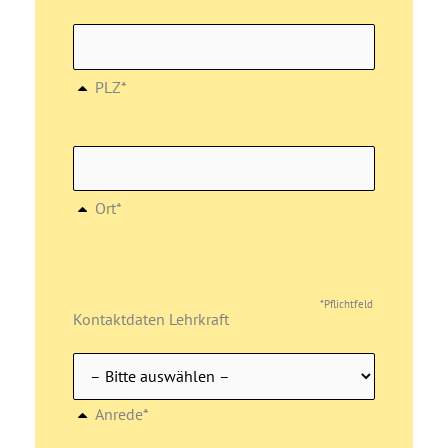
PLZ*
Ort*
*Pflichtfeld
Kontaktdaten Lehrkraft
Anrede*