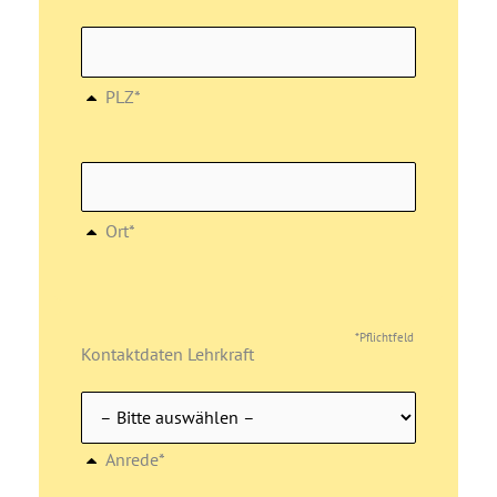
PLZ*
Ort*
*Pflichtfeld
Kontaktdaten Lehrkraft
Anrede*