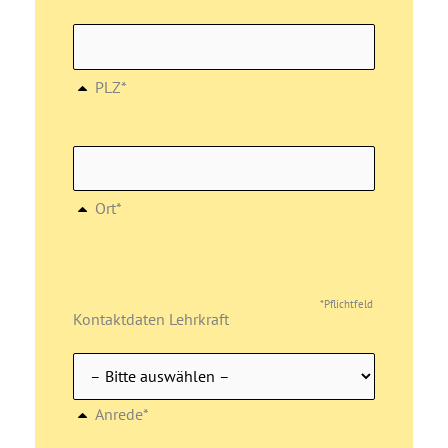
PLZ*
Ort*
*Pflichtfeld
Kontaktdaten Lehrkraft
Anrede*