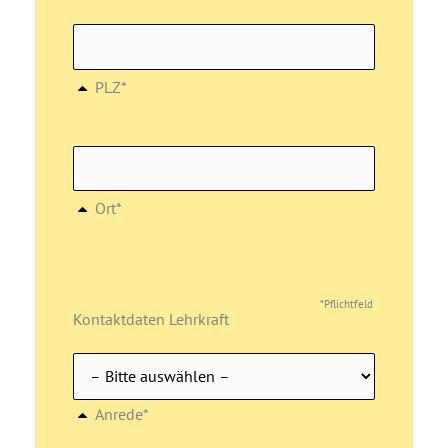
PLZ*
Ort*
*Pflichtfeld
Kontaktdaten Lehrkraft
Anrede*