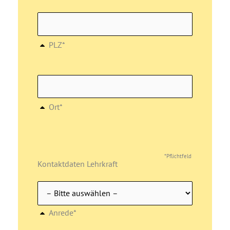
PLZ*
Ort*
*Pflichtfeld
Kontaktdaten Lehrkraft
Anrede*