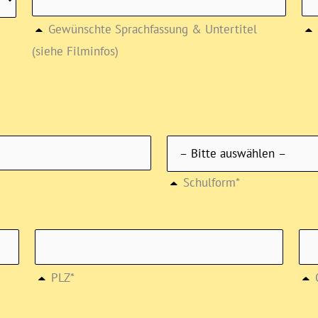
Gewünschte Sprachfassung & Untertitel
(siehe Filminfos)
Schulform*
PLZ*