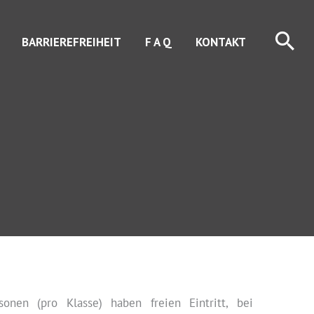
Suc
BARRIEREFREIHEIT
F A Q
KONTAKT
onen (pro Klasse) haben freien Eintritt, bei