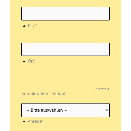
PLZ*
Ort*
*Pflichtfeld
Kontaktdaten Lehrkraft
Anrede*