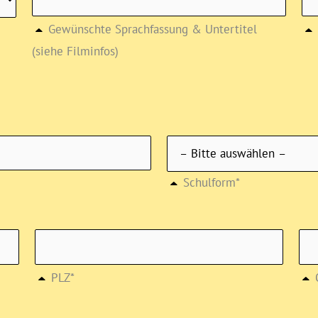
Gewünschte Sprachfassung & Untertitel
(siehe Filminfos)
Schulform*
PLZ*