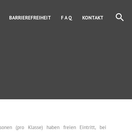
Suc
BARRIEREFREIHEIT
F A Q
KONTAKT
onen (pro Klasse) haben freien Eintritt, bei