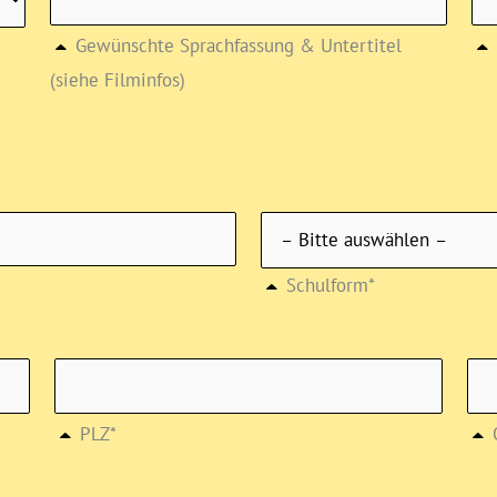
Gewünschte Sprachfassung & Untertitel
(siehe Filminfos)
Schulform*
PLZ*