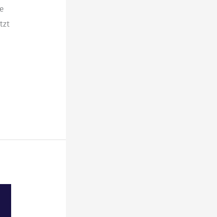
te
tzt