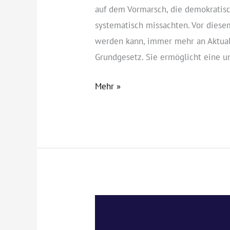
auf dem Vormarsch, die demokratis
systematisch missachten. Vor diese
werden kann, immer mehr an Aktualit
Grundgesetz. Sie ermöglicht eine u
Demokratische
Mehr »
Grundrechte
schützen:
Presse,
Recht
und
Ethik
im
Film