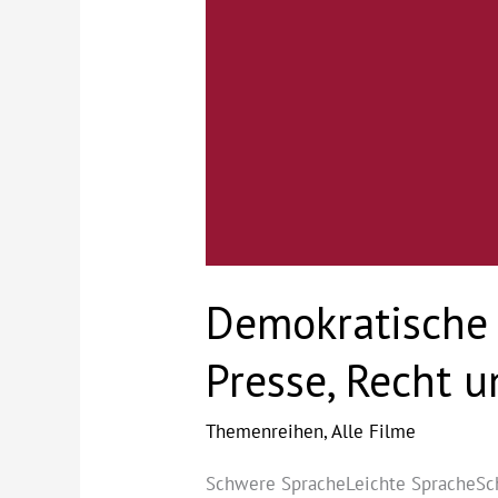
Demokratische 
Presse, Recht u
Themenreihen
,
Alle Filme
Schwere SpracheLeichte SpracheSch